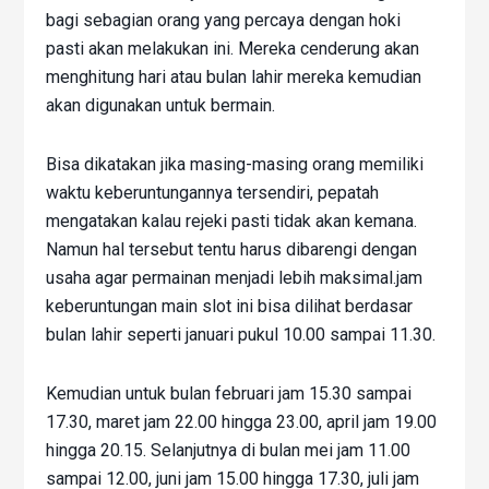
bagi sebagian orang yang percaya dengan hoki
pasti akan melakukan ini.
Mereka cenderung akan
menghitung hari atau bulan lahir mereka kemudian
akan digunakan untuk bermain.
Bisa dikatakan jika masing-masing orang memiliki
waktu keberuntungannya tersendiri, pepatah
mengatakan kalau rejeki pasti tidak akan kemana.
Namun hal tersebut tentu harus dibarengi dengan
usaha agar permainan menjadi lebih maksimal.jam
keberuntungan main slot ini bisa dilihat berdasar
bulan lahir seperti januari pukul 10.00 sampai 11.30.
Kemudian untuk bulan februari jam 15.30 sampai
17.30, maret jam 22.00 hingga 23.00, april jam 19.00
hingga 20.15. Selanjutnya di bulan mei jam 11.00
sampai 12.00, juni jam 15.00 hingga 17.30, juli jam