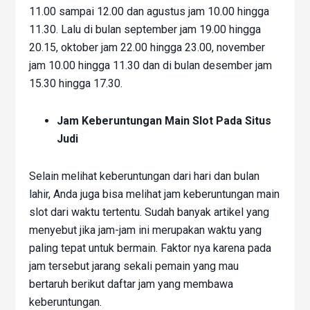
11.00 sampai 12.00 dan agustus jam 10.00 hingga
11.30.
Lalu di bulan september jam 19.00 hingga
20.15, oktober jam 22.00 hingga 23.00, november
jam 10.00 hingga 11.30 dan di bulan desember jam
15.30 hingga 17.30.
Jam Keberuntungan Main Slot Pada Situs
Judi
Selain melihat keberuntungan dari hari dan bulan
lahir, Anda juga bisa melihat jam keberuntungan main
slot dari waktu tertentu.
Sudah banyak artikel yang
menyebut jika jam-jam ini merupakan waktu yang
paling tepat untuk bermain. Faktor nya karena pada
jam tersebut jarang sekali pemain yang mau
bertaruh berikut daftar jam yang membawa
keberuntungan.