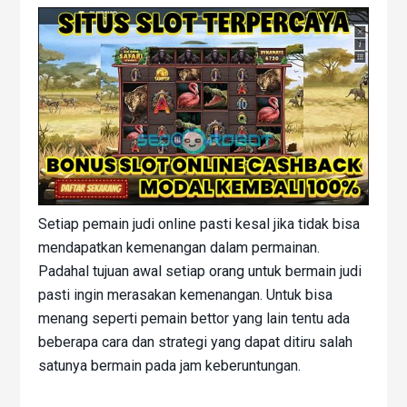
Setiap pemain judi online pasti kesal jika tidak bisa
mendapatkan kemenangan dalam permainan.
Padahal tujuan awal setiap orang untuk bermain judi
pasti ingin merasakan kemenangan. Untuk bisa
menang seperti pemain bettor yang lain tentu ada
beberapa cara dan strategi yang dapat ditiru salah
satunya bermain pada jam keberuntungan.