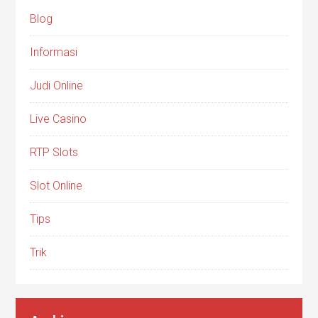
Blog
Informasi
Judi Online
Live Casino
RTP Slots
Slot Online
Tips
Trik