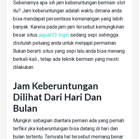
Sebenarnya apa sih jam keberuntungan bermain slot
itu? Jam keberuntungan adalah waktu dimana anda
bisa mendapat persentase kemenangan yang lebih
banyak.
Karena pada jam-jam tersebut kemungkinan
besar situs
jaguar33 login
sedang sepi sehingga
disitulah peluang anda untuk menjajal permainan.
Bukan berarti situs yang sepi lalu anda bisa menang
berkali-kali , tetap ada teknik bermain yang mesti
dilakukan.
Jam Keberuntungan
Dilihat Dari Hari Dan
Bulan
Mungkin sebagian diantara pemain ada yang pernah
terfikir jika keberuntungan bisa datang di hari dan
bulan tertentu. Ternyata hal tersebut memang benar