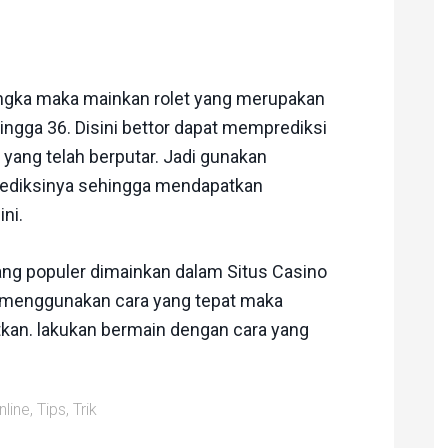
ngka maka mainkan rolet yang merupakan
ingga 36. Disini bettor dapat memprediksi
yang telah berputar. Jadi gunakan
ediksinya sehingga mendapatkan
ni.
yang populer dimainkan dalam Situs Casino
 menggunakan cara yang tepat maka
an. lakukan bermain dengan cara yang
nline
,
Tips
,
Trik