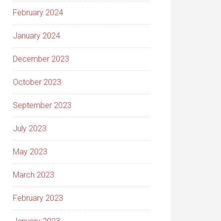
February 2024
January 2024
December 2023
October 2023
September 2023
July 2023
May 2023
March 2023
February 2023