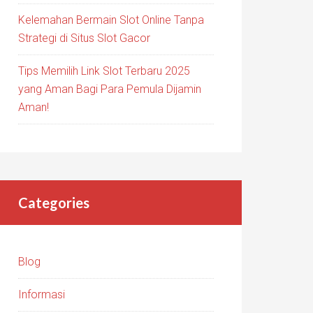
Kelemahan Bermain Slot Online Tanpa
Strategi di Situs Slot Gacor
Tips Memilih Link Slot Terbaru 2025
yang Aman Bagi Para Pemula Dijamin
Aman!
Categories
Blog
Informasi