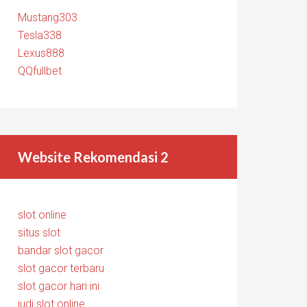
Mustang303
Tesla338
Lexus888
QQfullbet
Website Rekomendasi 2
slot online
situs slot
bandar slot gacor
slot gacor terbaru
slot gacor hari ini
judi slot online