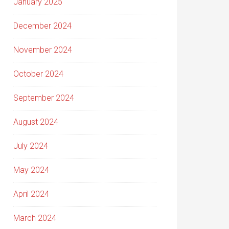
January 2025
December 2024
November 2024
October 2024
September 2024
August 2024
July 2024
May 2024
April 2024
March 2024