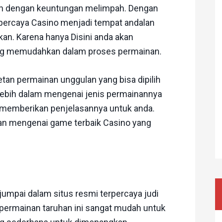
 dengan keuntungan melimpah. Dengan
rpercaya Casino menjadi tempat andalan
an. Karena hanya Disini anda akan
ang memudahkan dalam proses permainan.
an permainan unggulan yang bisa dipilih
lebih dalam mengenai jenis permainannya
n memberikan penjelasannya untuk anda.
san mengenai game terbaik Casino yang
umpai dalam situs resmi terpercaya judi
s permainan taruhan ini sangat mudah untuk